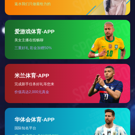
电话：
18005362398
微信：
18005362398