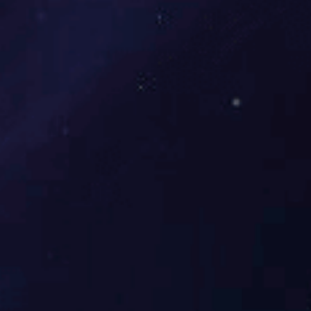
专注轮胎解决方案一体化
>
首页
>
关于
亿通达
>
产品中心
>
留言咨询
>
新闻资讯
>
华体会(中国)
华体会(中国)
联系人：销售经理 聂先生