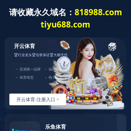
首页
关于亿通达
公司简介
企业文化
厂房设备
销售网络
我们的理念
产品中心
华体会官方网页版
卡车轮胎系列
工程轮胎系列
林业轮胎系列
新闻资讯
公司新闻
行业资讯
留言咨询
华体会(中国)