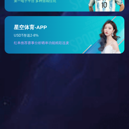
QQ咨询
QQ在线咨询
电话沟通
15866150311
TOP