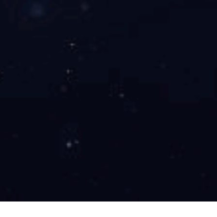
性别：
男
女
手机：
电话：
传真：
邮箱：
地址：
邮编：
*
Verification code:
提交